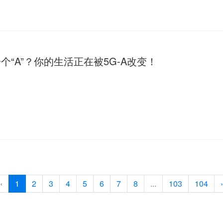
“A”？你的生活正在被5G-A改变！
‹
1
2
3
4
5
6
7
8
...
103
104
›