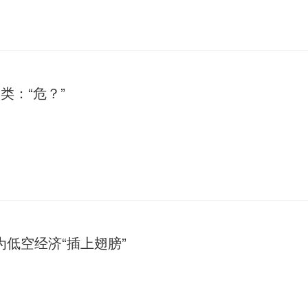
类：“危？”
为低空经济“插上翅膀”