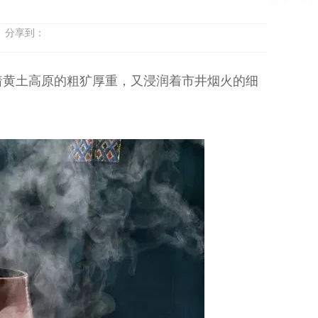
台 分享到：
着黄土高原的粗犷厚重，又浸润着市井烟火的细