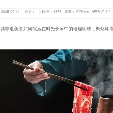
2025-09-11 作者： 浏览量：1686 来源：学习强国-西安学习平
，其非遗美食如同散落在时光长河中的璀璨明珠，既烙印