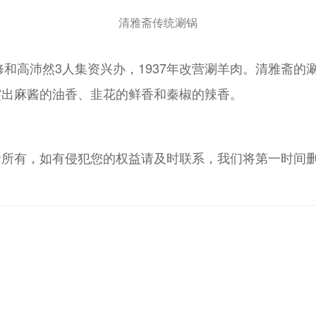
清雅斋传统涮锅
修和高沛然3人集资兴办，1937年改营涮羊肉。清雅斋
突出麻酱的油香、韭花的鲜香和秦椒的辣香。
者所有，如有侵犯您的权益请及时联系，我们将第一时间