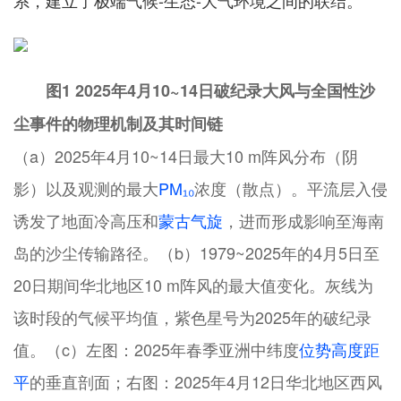
系，建立了极端气候-生态-大气环境之间的联结。
图1 2025年4月10~14日破纪录大风与全国性沙
尘事件的物理机制及其时间链
（a）2025年4月10~14日最大10 m阵风分布（阴
影）以及观测的最大
PM₁₀
浓度（散点）。平流层入侵
诱发了地面冷高压和
蒙古气旋
，进而形成影响至海南
岛的沙尘传输路径。（b）1979~2025年的4月5日至
20日期间华北地区10 m阵风的最大值变化。灰线为
该时段的气候平均值，紫色星号为2025年的破纪录
值。（c）左图：2025年春季亚洲中纬度
位势高度距
平
的垂直剖面；右图：2025年4月12日华北地区西风