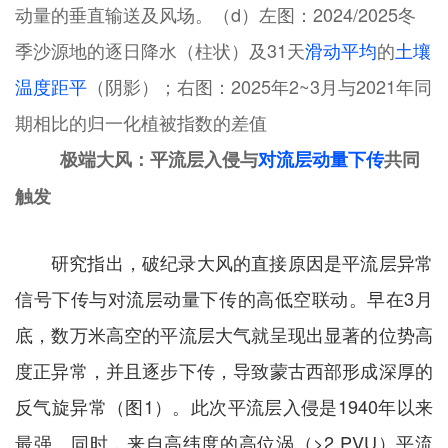
动量的垂直输送及风场。（d）左图：2024/2025冬
季沙源地的逐日降水（柱状）及31天
滑动平均
的
土壤
温度距平
（阴影）；右图：2025年2~3月与2021年同
期相比的归一化植被指数的差值
极端大风：平流层入侵与
对流层动量下传
共同
触发
研究指出，破纪录大风的直接原因是平流层异常
信号下传与对流层动量下传的高低空联动。早在3月
底，数万米高空的平流层大气就呈现出显著的位势高
度正异常，并且逐步下传，导致蒙古西部形成深厚的
反气旋异常（图1）。此次平流层入侵是1940年以来
最强。同时，来自高纬度的高位涡（>2 PVU）平流