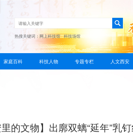
热搜关键词：
网上科技馆
科技场馆
家庭百科
科技人物
专题专栏
人文西安
里的文物】出廓双螭“延年”乳