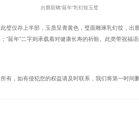
出廓双螭“延年”乳钉纹玉璧
此璧仅存上半部，玉质呈青黄色，璧面雕琢乳钉纹，出廓
；“延年”二字则承载着对健康长寿的祈盼。此类带祝福
者所有，如有侵犯您的权益请及时联系，我们将第一时间