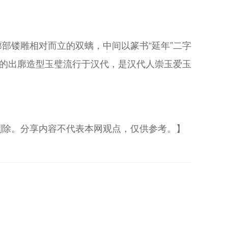
部镂雕相对而立的双螭，中间以篆书“延年”二字
语的出廓造型玉璧流行于汉代，是汉代人崇玉爱玉
删除。分享内容不代表本网观点，仅供参考。】