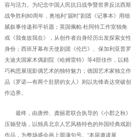
容与活力。为纪念中国人民抗日战争暨世界反法西斯
战争胜利80周年，奥地利“届时”剧团《记事本》用细
腻叙事传递和平祈愿；英国佩帕·杜阿特工作室独角
戏《我食故我在》，从创作者自身经历出发探索女性
身份；西班牙幕布天使剧团《伦巴》、保加利亚普罗
夫迪夫国家木偶剧院《哈姆雷特》等4部佳作，以精
巧构思展现影偶艺术的独特魅力；德国艺术家独立作
品《罗诺—有两个肚脐的女人》则以先锋表达突破创
作边界。
最终，由唐烨、龚丽君联合执导的《小郡之秋》
压轴登场，以独具北京人艺风格特色的外国经典戏剧
作品，为整场盛会画上圆满句号。“本届邀请展