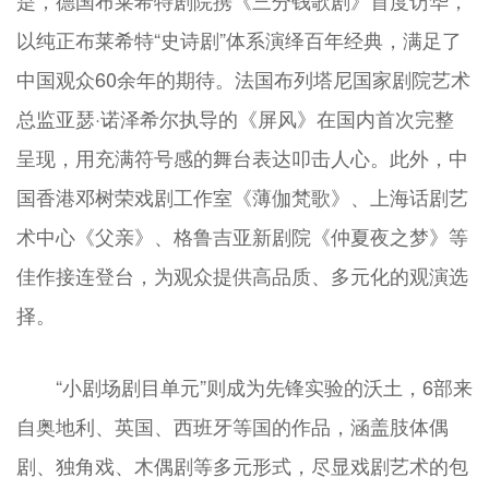
是，德国布莱希特剧院携《三分钱歌剧》首度访华，
以纯正布莱希特“史诗剧”体系演绎百年经典，满足了
中国观众60余年的期待。法国布列塔尼国家剧院艺术
总监亚瑟·诺泽希尔执导的《屏风》在国内首次完整
呈现，用充满符号感的舞台表达叩击人心。此外，中
国香港邓树荣戏剧工作室《薄伽梵歌》、上海话剧艺
术中心《父亲》、格鲁吉亚新剧院《仲夏夜之梦》等
佳作接连登台，为观众提供高品质、多元化的观演选
择。
“小剧场剧目单元”则成为先锋实验的沃土，6部来
自奥地利、英国、西班牙等国的作品，涵盖肢体偶
剧、独角戏、木偶剧等多元形式，尽显戏剧艺术的包