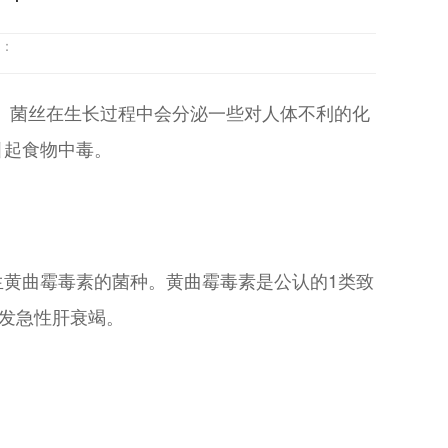
到：
部。菌丝在生长过程中会分泌一些对人体不利的化
引起食物中毒。
黄曲霉毒素的菌种。黄曲霉毒素是公认的1类致
诱发急性肝衰竭。