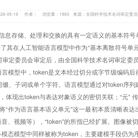
026-05-19 作者： 浏览量：1863 来源：全国科学技术名词审定委
备中信息存储、处理和交换的具有一定语义的基本符
捉了其在人工智能语言模型中作为“基本离散符号单
定委员会审定后，由全国科学技术名词审定委员会批
”。在语言模型中，token是文本经过切分或字节级编
、子词或单个字符。语言模型通过对token序列
体现出token与表达对象语义的密切关联；“元” 传
可以将“作为语言基本语义单元”这一最初本质清晰表
、视频等），“token”的所指已经扩展。图像被
态模型中同样被称为token，主要建模手段仍为序