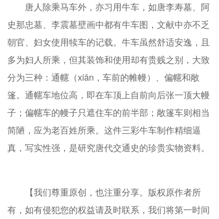
唐人除乘马车外，亦习用牛车，如唐李寿墓、阿
史那忠墓、李震墓壁画中都有牛车图，文献中亦不乏
朝官、妇女使用犊车的记载。牛车虽然舒适安逸，且
多为妇人所乘，但其装饰和使用却有贵贱之别，大致
分为三种：通幰（xiǎn，车前的帷幔）、偏幰和敞
篷。通幰车地位高，即在车顶上自前向后张一顶大幔
子；偏幰车的幔子只遮住车的前半部；敞篷车则相当
简陋，应为老百姓所乘。这件三彩牛车制作精细逼
真，写实性强，是研究唐代交通史的珍贵实物资料。
【我们尊重原创，也注重分享。版权原作者所
有，如有侵犯您的权益请及时联系，我们将第一时间