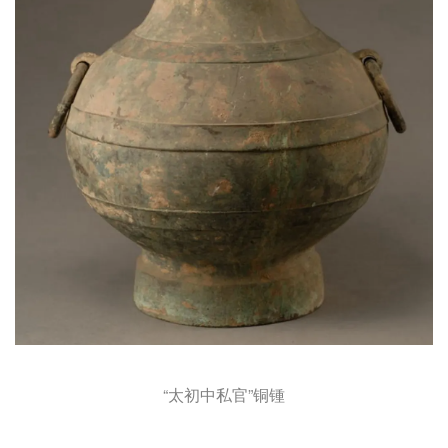
“太初中私官”铜锺