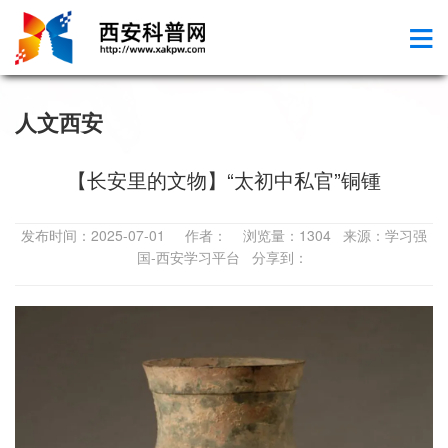
人文西安
【长安里的文物】“太初中私官”铜锺
发布时间：2025-07-01 作者： 浏览量：1304 来源：学习强
国-西安学习平台 分享到：