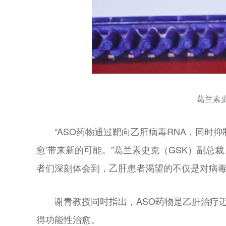
葛兰素史
“ASO药物通过靶向乙肝病毒RNA，同
愈’带来新的可能。”葛兰素史克（GSK）副总裁、
者们深刻体会到，乙肝患者渴望的不仅是对病
谢青教授同时指出，ASO药物是乙肝治疗
得功能性治愈。