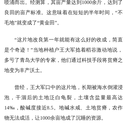
喷涌而出。经测算，其亩产量达到1000余斤，达到了
良田的亩产标准。这意味着在短短的半年时间，“不
毛地”就变成了“黄金田”。
“这片地改良第一年就能有这么好的收成，简直
是个奇迹！”当地种植户王大军捻着稻谷激动地说，
多亏了青岛大学的专家，他们通过科技手段将贫瘠之
地变为丰产沃土。
曾经，王大军口中的这片地，长期被海水倒灌浸
泡，干涸后的土地泛白龟裂，土壤含盐量最高达
14‰，酸碱度接近8.5。地碱水咸、土地贫瘠，农作
物无法成活，让1000余亩地成了沉睡的资源。