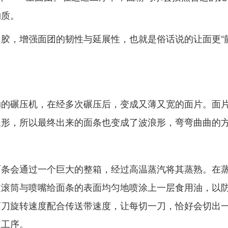
物质。
胶，增强面团的韧性与延展性，也就是俗话说的让面更“
动的碾压机，在经多次碾压后，变成又薄又宽的面片。面
浪形，所以最终出来的面条也变成了波浪形，弯弯曲曲的
面条会通过一个巨大的整箱，经过高温蒸汽将其蒸熟。在
过滚筒与喷嘴给面条的表面均匀地喷涂上一层食用油，以
滚刀旋转速度配合传送带速度，让每切一刀，恰好会切出
道工序。