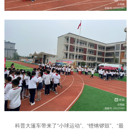
科普大篷车带来了“小球运动”、“铿锵锣鼓”、“最