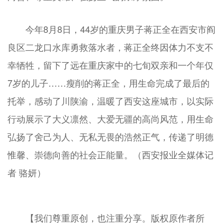
今年8月8日，44岁的重庆男子蒋正全在西安市阎
良区二龙口水库勇救落水者，蒋正全终因体力不支不
幸牺牲，留下了远在重庆家中的七旬双亲和一个年仅
7岁的儿子……瘦削的蒋正全，用生命完成了最后的
托举，感动了川陕渝，温暖了西安这座城市，以实际
行动展示了大义凛然、大爱无疆的高尚风范，用生命
弘扬了舍己为人、无私无畏的浩然正气，传递了明德
惟馨、崇德向善的社会正能量。（西安报业全媒体记
者 骆妍）
【我们尊重原创，也注重分享。版权原作者所