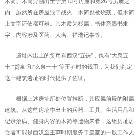
木简。木简分别出土于第13号房屋和第26号房屋之
内。虽然所在房屋毁于战火，木简也被烧残，但木简
上文字还依稀可辨。其木质为杉属，书体系墨书隶
字，内容涉及医药、人名、祥瑞记事等。
遗址内出土的货币有西汉“五铢”，也有“大泉五
十”“货泉”和“么泉一十”等王莽时的钱币，为我们判定
这一建筑遗址的时代提供了佐证。
根据上述房址所处位置推断，其应属前殿的附属
建筑。从这些房址中出土的兵器、工具、生活用品和
记录治病、健身内容的木简等遗物来看，这组房址居
住者可能是西汉至王莽时期服务于皇室的一般工作人