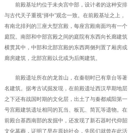
前殿基址约位于未央宫中部，设计者的这种安排
与古代天子重视“择中”观念一致。在前殿基址之上，
有南北排列的三座大型宫殿，每座宫殿南面均有一个
庭院。南部和中部宫殿之间的庭院有东西向长廊建筑
横贯其中，中部和北部宫殿的东西两侧列置了厢房或
廊房建筑，北部宫殿以北或为后阁建筑。
前殿遗址所在的龙首山，在秦朝时已有章台等著
名建筑。据考古试掘发现，在前殿遗址西汉早期地层
之下还有战国时期的文化层，出土了与秦都咸阳第一
号宫殿建筑遗址相同的瓦当、板瓦、简瓦等遗物。在
前殿台基西南部的发掘中，还发现了新石器时代仰韶
文化墓葬，证明了早在原始社会，先民们就曾在此活