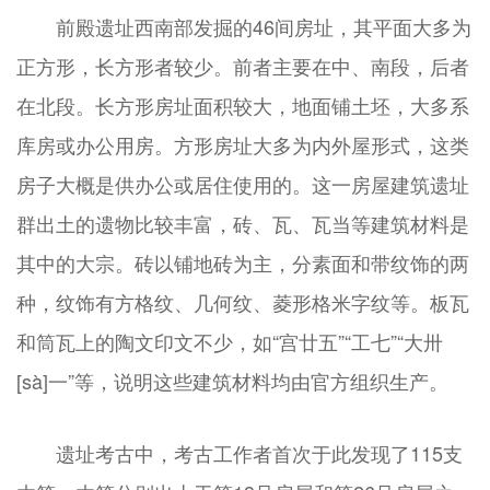
前殿遗址西南部发掘的46间房址，其平面大多为
正方形，长方形者较少。前者主要在中、南段，后者
在北段。长方形房址面积较大，地面铺土坯，大多系
库房或办公用房。方形房址大多为内外屋形式，这类
房子大概是供办公或居住使用的。这一房屋建筑遗址
群出土的遗物比较丰富，砖、瓦、瓦当等建筑材料是
其中的大宗。砖以铺地砖为主，分素面和带纹饰的两
种，纹饰有方格纹、几何纹、菱形格米字纹等。板瓦
和筒瓦上的陶文印文不少，如“宫廿五”“工七”“大卅
[sà]一”等，说明这些建筑材料均由官方组织生产。
遗址考古中，考古工作者首次于此发现了115支