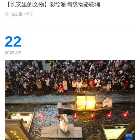
【长安里的文物】彩绘釉陶载物骆驼俑
点击量：607
22
2026-05