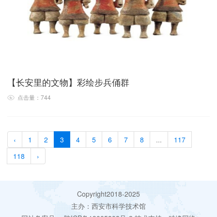
【长安里的文物】彩绘步兵俑群
点击量：744
‹
1
2
3
4
5
6
7
8
...
117
118
›
Copyright2018-2025
主办：西安市科学技术馆