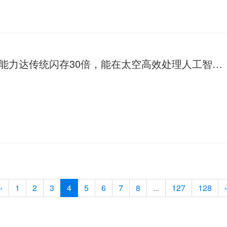
新型NAND闪存抗辐射能力达传统闪存30倍，能在太空高效处理人工智能任务
‹
1
2
3
4
5
6
7
8
...
127
128
›