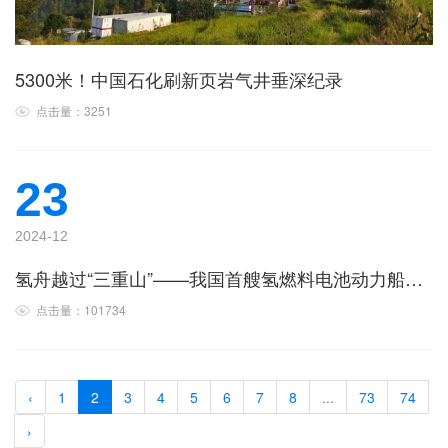
5300米！中国石化刷新页岩气井垂深纪录
点击量：3251
23
2024-12
氢舟越过“三重山”——我国首艘氢燃料电池动力船研发纪实
点击量：101734
‹
1
2
3
4
5
6
7
8
...
73
74
›