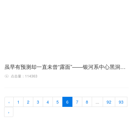
虽早有预测却一直未曾“露面”——银河系中心黑洞附近首次发现双星系统
点击量：114363
‹
1
2
3
4
5
6
7
8
...
92
93
›