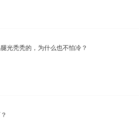
鸟腿光秃秃的，为什么也不怕冷？
啊？