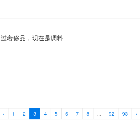
当过奢侈品，现在是调料
‹
1
2
3
4
5
6
7
8
...
92
93
›