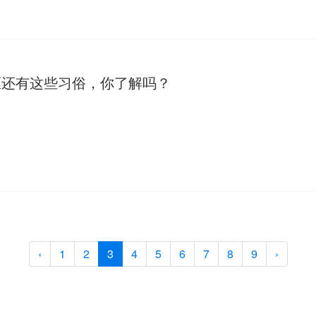
区还有这些习俗，你了解吗？
‹
1
2
3
4
5
6
7
8
9
›